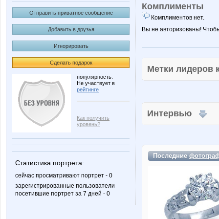
Комплименты
Отправить приватное сообщение
Комплиментов нет.
Вы не авторизованы! Чтоб
Добавить в друзья
Игнорировать
Сделать подарок
Метки лидеров
популярность:
Не участвует в
рейтинге
Интервью
Как получить
уровень?
Последние
фотогра
Статистика портрета:
сейчас просматривают портрет - 0
зарегистрированные пользователи
посетившие портрет за 7 дней - 0